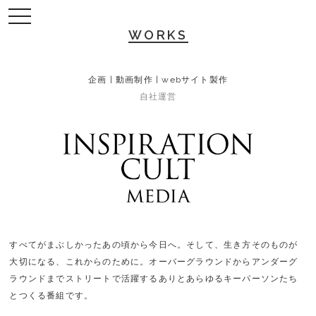
toggle
navigation
WORKS
企画 | 動画制作 | webサイト製作
自社運営
すべてがまぶしかったあの頃から今日へ。
そして、生き方そのものが
大切になる、これからのために。
オーバーグラウンドからアンダーグ
ラウンドまで
ストリートで活躍するありとあらゆるキーパーソンたち
とつくる番組です。